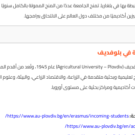
طة بها في بلغاريا. تمنح الجامعة عددًا من المنح الممولة بالكامل سنويًا
زين أكاديميًا من مختلف دول العالم على الالتحاق ببرامجها.
ة في بلوفديف
تأسست جامعة الزراعة في بلوفديف (iversity – Plovdiv
 تعليمية وبحثية متقدمة في الزراعة، والاقتصاد الزراعي، والبيئة، وعلوم ا
أكاديمية ومراكز بحثية على مستوى أوروبا.
ة:
https://www.au-plovdiv.bg/en/erasmus/incoming-students/
https://www.au-plovdiv.bg/en/ad