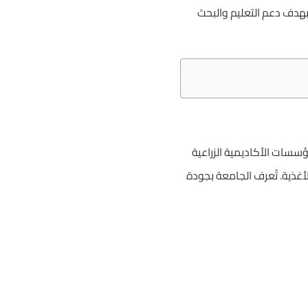
 بهدف دعم التعليم والبحث
Agricultural Un) عام 1945، وتُعد من أقدم المؤسسات الأكاديمية الزراعية
لأغذية. تُعرف الجامعة بجودة