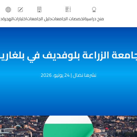
منح دراسية
تخصصات الجامعات
دليل الجامعات
اختبارات
الهجرة
دو
معة الزراعة بلوفديف في بلغاريا 
نشرها نضال
|
24 يونيو، 2026