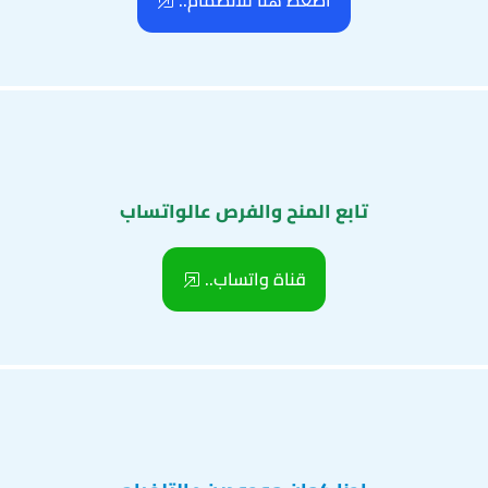
اضغط هنا للانضمام..
تابع المنح والفرص عالواتساب
قناة واتساب..