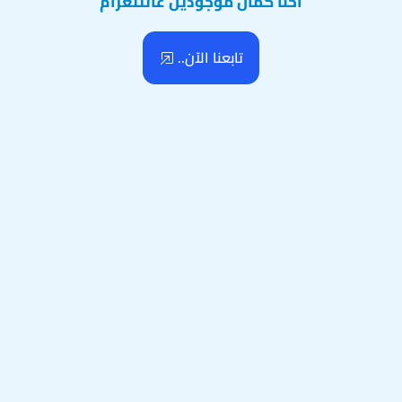
احنا كمان موجودين عالتلغرام
تابعنا الآن..