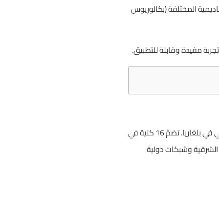
كاديمية المختلفة (بكالوريوس
جربة مفيدة وقابلة للتطبيق.
جامعة صوفيا “سانت كليمنت أوخريدسكي” تأسست في 1 أكتوبر 1888، وتعتبر أقدم مؤسسة تعليم عالي في بلغاريا. تضمّ 16 كلية في
ف بها في أوروبا الشرقية وشبكات دولية