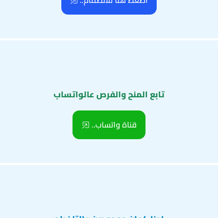
اضغط هنا للانضمام..
تابع المنح والفرص عالواتساب
قناة واتساب..