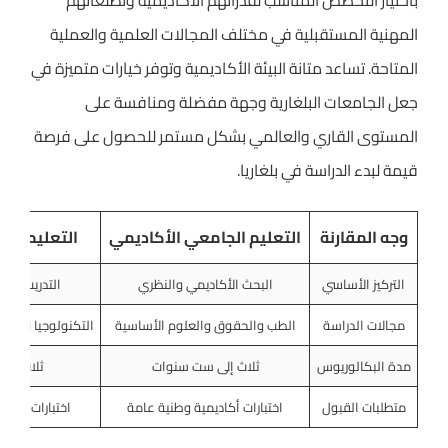
باختيار التخصص المناسب لقدراتهم الأكاديمية وتطلعاتهم
المهنية المستقبلية في مختلف المجالات العلمية والعملية
المتاحة. تساعد متانة البيئة الأكاديمية وتوفر خيارات متميزة في
جعل الجامعات البلغارية وجهة مفضلة ومنافسة على
المستوى القاري والعالمي بشكل مستمر للحصول على فرصة
قيمة لبدء الدراسة في بلغاريا.
وجه المقارنة
التعليم الجامعي الأكاديمي
التعليم الت
التركيز الأساسي
البحث الأكاديمي والنظري
التدريب الم
مجالات الدراسة
الطب والحقوق والعلوم الأساسية
التكنولوجيا والفنو
مدة البكالوريوس
ثلاث إلى ست سنوات
ثلاث إلى
متطلبات القبول
اختبارات أكاديمية وطنية عامة
اختبارات عملي