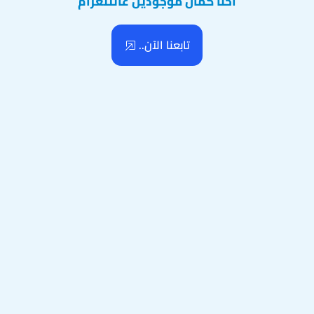
احنا كمان موجودين عالتلغرام
تابعنا الآن..