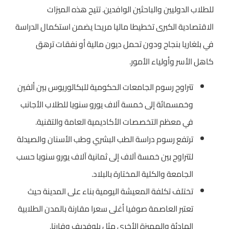
للطلاب الدوليين والباحثين الوافدين. تتيح هذه الميزات
الاقتصادية الكبرى تخطيطا ماليا مريحا يضمن استكمال الدراسة
في بلغاريا بنجاح ودون تحمل ديون مالية أو نفقات ترهق
كاهل الأسر وأولياء الأمور.
تتراوح رسوم الجامعات الحكومية للبكالوريوس بين ألفين
وخمسمائة إلى خمسة آلاف يورو سنويا للطلاب الأجانب
في معظم التخصصات الأكاديمية العامة والتقنية.
ترتفع رسوم دراسة الطب البشري وطب الأسنان والصيدلة
لتتراوح بين خمسة آلاف إلى ثمانية آلاف يورو سنويا حسب
الجامعة والكلية المختارة بالبلاد.
تختلف تكلفة المعيشة اليومية بناء على المدينة حيث
تعتبر العاصمة صوفيا أغلى سعرا مقارنة بالمدن الطلابية
الهادئة والمميزة الأخرى مثل بلوفديف وفارنا.