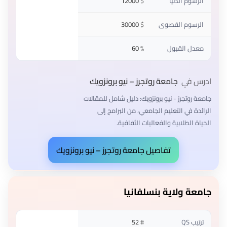
الرسوم الدنيا
$
12000
الرسوم القصوى
$
30000
معدل القبول
%
60
ادرس في
جامعة روتجرز – نيو برونزويك
جامعة روتجرز - نيو برونزويك: دليل شامل للمقالات
الرائدة في التعليم الجامعي، من البرامج إلى
الحياة الطلابية والفعاليات الثقافية.
تفاصيل جامعة روتجرز – نيو برونزويك
جامعة ولاية بنسلفانيا
ترتيب QS
#
52