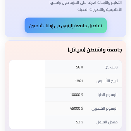
التعليم والأبحاث. تعرف على المزيد حول برامجها
الأكاديمية والتطورات الحديثة.
تفاصيل جامعة إلينوي في إربانا-شامبين
جامعة واشنطن (سياتل)
ترتيب QS
#
56
تاريخ التأسيس
1861
الرسوم الدنيا
$
10000
الرسوم القصوى
$
45000
معدل القبول
%
52