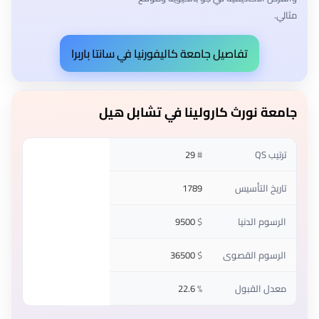
مثالي.
تفاصيل جامعة كاليفورنيا في سانتا باربرا
جامعة نورث كارولينا في تشابل هيل
ترتيب QS
#
29
تاريخ التأسيس
1789
الرسوم الدنيا
$
9500
الرسوم القصوى
$
36500
معدل القبول
%
22.6