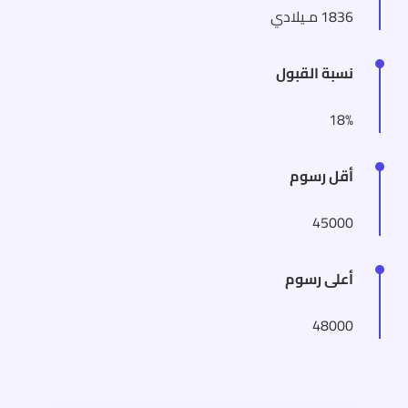
1836 مـيلادي
نسبة القبول
18%
أقل رسوم
45000
أعلى رسوم
48000