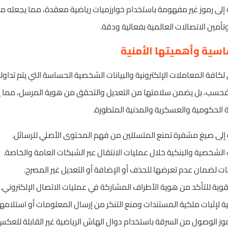
لى رموز غير مفهومة باستخدام خوارزميات رياضية معقدة، مما يجعله مرجعا
أمين الاتصالات العالمية بفعالية ودقة.
اسية وأهميتها الأمنية
 لكافة المعاملات الإلكترونية والبيانات الشخصية الحساسة التي يتم تداولها ع
حسب، بل يضمن سلامتها من التعديل والتحقق من هوية المرسل، مما يج
 الحكومية والعسكرية والمدنية المتطورة.
 إلى صيغ مشفرة تمنع المتسللين من فهم المحتوى الأصلي للرسائل.
شخصية والبنكية خلال عمليات الانتقال عبر الشبكات العامة والخاصة.
ات لضمان عدم تعرضها للحذف أو الإضافة أو التعديل غير المصرح.
لقوية للتأكد من هوية الأطراف المشاركة في عمليات الاتصال الإلكتروني.
ة لإثبات ملكية المستندات ومنع التنكر من إرسال المعلومات أو استلامها
وز الوصول من السرقة باستخدام دوال الهاش الرياضية غير القابلة للعكس