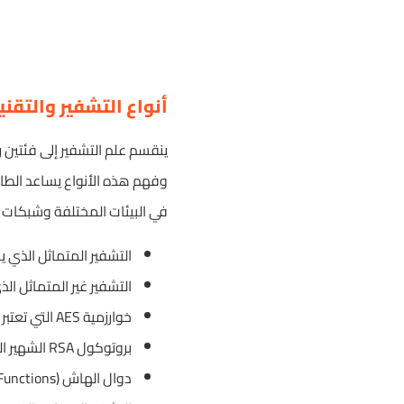
أنواع التشفير والتقن
ينقسم علم التشفير إلى فئتين 
وفهم هذه الأنواع يساعد الطالب
في البيئات المختلفة وشبكات 
التشفير المتماثل الذي ي
التشفير غير المتماثل ال
خوارزمية AES التي تعتبر المعيار العالمي الأقوى في عمليات التشفير المتماثل للبيانات الضخمة.
بروتوكول RSA الشهير الذي يمثل حجر الزاوية في تأمين مفاتيح التشفير عبر الإنترنت عالمياً.
دوال الهاش (Hash Functions) المستخدمة لإنشاء بصمات رقمية فريدة للبيانات دون إمكانية استعادتها.