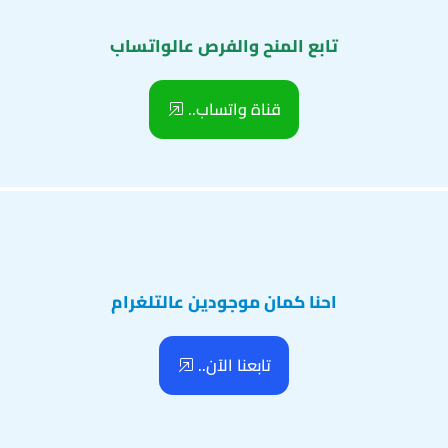
تابع المنح والفرص عالواتساب
قناة واتساب..
احنا كمان موجودين عالتلغرام
تابعنا الآن..