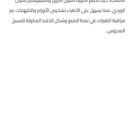
الأنسجة، حيث تصبغ الأنوية باللون الأزرق والسيتوبلازم باللون
الوردي، مما يسهل على الأطباء تشخيص الأورام والالتهابات عبر
مراقبة التغيرات في نمط الصبغ وشكل الخلايا المكونة للنسيج
المدروس.