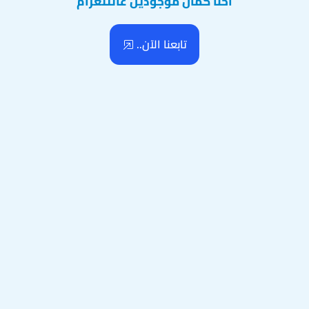
احنا كمان موجودين عالتلغرام
تابعنا الآن..