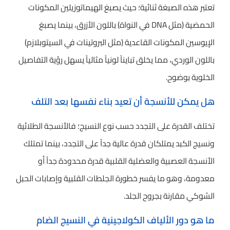
تعتبر هذه الصبغة ثنائية؛ حيث يصبغ الهيماتوزيلين المكونات
الحمضية (مثل DNA في النواة) باللون الأزرق، بينما يصبغ
الإيوسين المكونات القاعدية (مثل البروتينات في السيتوبلازم)
باللون الوردي، مما يخلق تبايناً لونياً مثالياً يسهل رؤية التفاصيل
الخلوية بوضوح.
هل يمكن للأنسجة أن تعيد بناء نفسها بعد التلف
تختلف القدرة على التجدد حسب نوع النسيج؛ فالأنسجة الطلائية
ونسيج الكبد يمتلكان قدرة عالية جداً على التجدد، بينما تمتلك
الأنسجة العصبية والعضلية القلبية قدرة محدودة جداً أو
معدومة، وهو ما يفسر خطورة الجلطات القلبية وإصابات الحبل
الشوكي مقارنة بجروح الجلد.
ما هو دور الألياف الكولاجينية في النسيج الضام