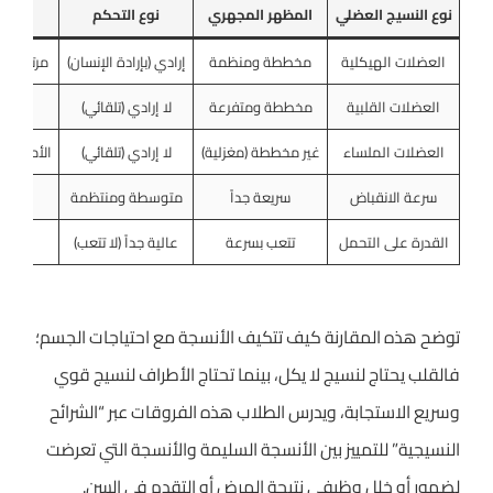
نوع النسيج العضلي
المظهر المجهري
نوع التحكم
الموق
العضلات الهيكلية
مخططة ومنظمة
إرادي (بإرادة الإنسان)
مرتبطة ب
العضلات القلبية
مخططة ومتفرعة
لا إرادي (تلقائي)
جدار
العضلات الملساء
غير مخططة (مغزلية)
لا إرادي (تلقائي)
الأمعاء و
سرعة الانقباض
سريعة جداً
متوسطة ومنتظمة
بطيئ
القدرة على التحمل
تتعب بسرعة
عالية جداً (لا تتعب)
عالي
توضح هذه المقارنة كيف تتكيف الأنسجة مع احتياجات الجسم؛
فالقلب يحتاج لنسيج لا يكل، بينما تحتاج الأطراف لنسيج قوي
وسريع الاستجابة، ويدرس الطلاب هذه الفروقات عبر “الشرائح
النسيجية” للتمييز بين الأنسجة السليمة والأنسجة التي تعرضت
لضمور أو خلل وظيفي نتيحة المرض أو التقدم في السن.