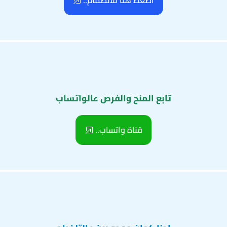
اضغط هنا للانضمام..
تابع المنح والفرص عالواتساب
قناة واتساب..