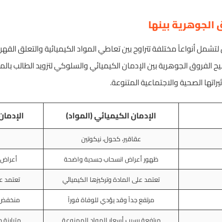
ق الجوهرية بينها
تشمل أنواعاً مختلفة تتراوح بين تعاطي المواد الكيميائية والتعلق القه
 الفروق الجوهرية بين الإدمان الكيميائي والسلوكي لتزويد الطالب بالمعر
ثيراتها الصحية والاجتماعية المتنوعة.
الإدمان الكيميائي (المواد)
الإدمان
عقاقير، كحول، نيكوتين
ظهور أعراض انسحاب جسدية واضحة
أعراض ن
تعتمد على المادة وتركيزها الكيميائي
تعتمد عل
مرتفع جداً وقد يؤدي للوفاة فوراً
منخفض ج
مرتفعة بسبب أسعار المواد الممنوعة
متباينة