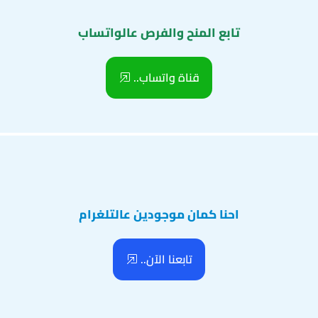
تابع المنح والفرص عالواتساب
قناة واتساب..
احنا كمان موجودين عالتلغرام
تابعنا الآن..