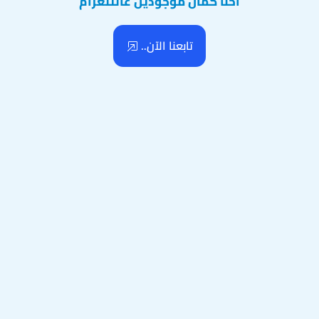
احنا كمان موجودين عالتلغرام
تابعنا الآن..