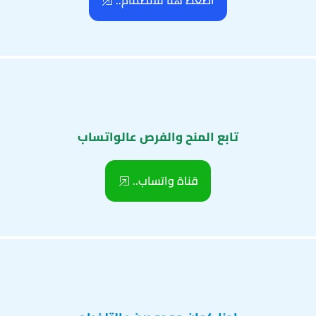
اضغط هنا للانضمام..
تابع المنح والفرص عالواتساب
قناة واتساب..