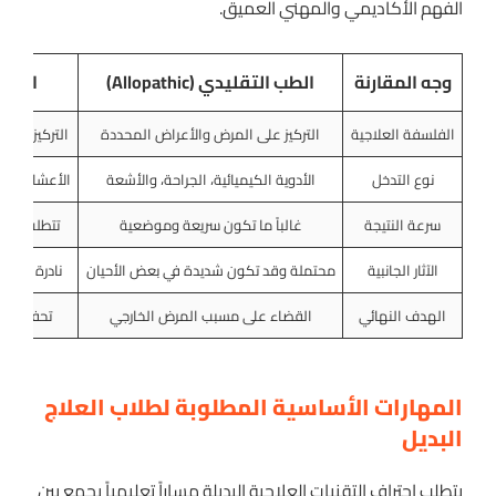
الفهم الأكاديمي والمهني العميق.
وجه المقارنة
الطب التقليدي (Allopathic)
التقن
الفلسفة العلاجية
التركيز على المرض والأعراض المحددة
التركيز على
نوع التدخل
الأدوية الكيميائية، الجراحة، والأشعة
الأعشاب، الت
سرعة النتيجة
غالباً ما تكون سريعة وموضعية
تتطلب وقتا
الآثار الجانبية
محتملة وقد تكون شديدة في بعض الأحيان
نادرة جداً
الهدف النهائي
القضاء على مسبب المرض الخارجي
تحفيز قدر
المهارات الأساسية المطلوبة لطلاب العلاج
البديل
يتطلب احتراف التقنيات العلاجية البديلة مساراً تعليمياً يجمع بين