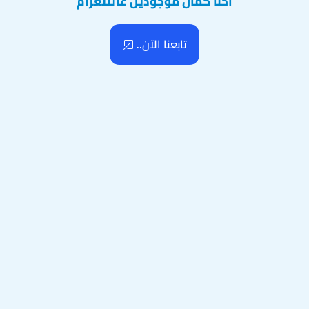
احنا كمان موجودين عالتلغرام
تابعنا الآن..