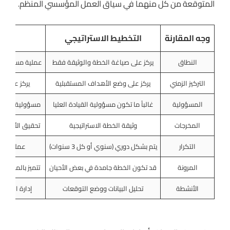
المتوقعة من كل منهما في سياق العمل المؤسسي المنظم.
وجه المقارنة
التخطيط الاستراتيجي
إدا
النطاق
يركز على صياغة الخطة والوثيقة فقط
عملية مستمرة ت
التركيز الزمني
يركز على وضع الأهداف المستقبلية
يركز على ال
المسؤولية
غالباً ما تكون مسؤولية القيادة العليا
مسؤولية مشتركة
المخرجات
وثيقة الخطة الاستراتيجية
تحقيق الأهداف 
التكرار
يتم بشكل دوري (سنوي أو كل 3 سنوات)
عملية حي
المرونة
قد تكون الخطة جامدة في بعض الأحيان
تتميز بالمرونة 
الأنشطة
تحليل البيانات ووضع التوقعات
إدارة الموار