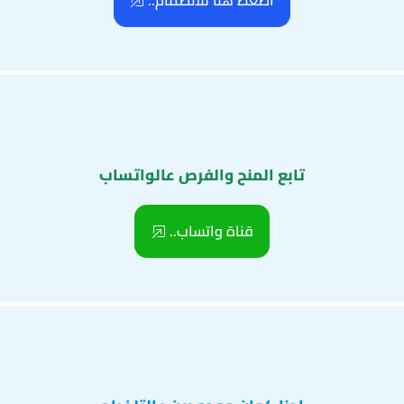
اضغط هنا للانضمام..
تابع المنح والفرص عالواتساب
قناة واتساب..