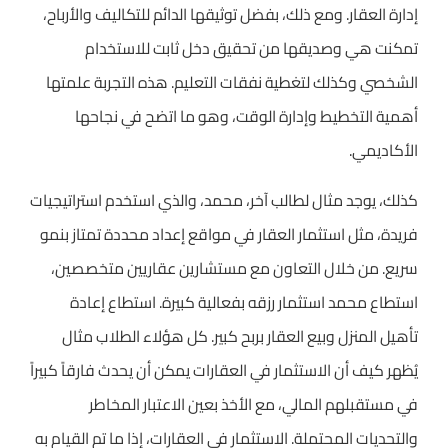
إدارة العقار. ومع ذلك، بفضل توثيقها الدائم للتكاليف والأرباح،
تمكنت هي وصديقها من تحقيق دخل ثابت للاستخدام
الشخصي وكذلك لتغطية نفقات التعليم. هذه التجربة علمتها
أهمية التخطيط وإدارة الوقت، وهو ما اتضح في نجاحها
الأكاديمي.
كذلك، يوجد مثال لطالب آخر، محمد، والذي استخدم استراتيجيات
فريدة، مثل استثمار العقار في مواقع إعداد محددة تمتاز بنمو
سريع. من خلال التعاون مع مستشارين عقاريين متخصصين،
استطاع محمد استثمار رزقه بفعالية كبيرة. استطاع إعادة
تأهيل المنزل وبيع العقار بربح كبير. كل هؤلاء الطلاب مثال
يُظهر كيف أن الاستثمار في العقارات يمكن أن يحدث فارقاً كبيراً
في مستقبلهم المالي، مع الأخذ بعين الاعتبار المخاطر
والتحديات المحتملة. الاستثمار في العقارات، إذا ما تم القيام به