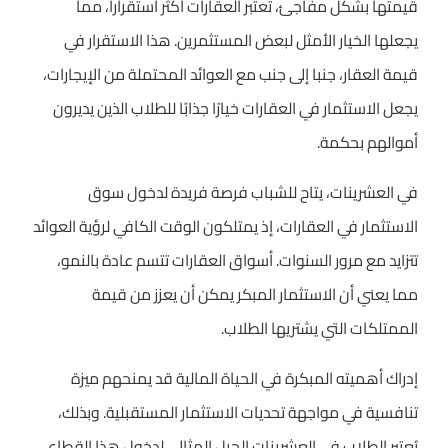
قيمتها بشكل مفاجئ، تعتبر العقارات أكثر استقراراً، مما
يجعلها الخيار الأمثل لبعض المستثمرين. هذا الاستقرار في
قيمة العقار، جنبا إلى جنب مع العوائد المحتملة من الإيجارات،
يجعل الاستثمار في العقارات خيارًا جذابًا للطلاب الذين يديرون
أموالهم بحكمة.
في العشرينات، يتاح للشباب فرصة فريدة لدخول سوق
الاستثمار في العقارات، إذ يمتلكون الوقت الكافي لرؤية العوائد
تتزايد مع مرور السنوات. أسواق العقارات تتسم عادة بالنمو،
مما يعني أن الاستثمار المبكر يمكن أن يعزز من قيمة
الممتلكات التي يشتريها الطلاب.
إدراك أهميته المبكرة في الحياة المالية قد يمنحهم ميزة
تنافسية في مواجهة تحديات الاستثمار المستقبلية. وبذلك،
يُعتبر الطلاب في العشرينات الجيل المثالي لدخول هذا القطاع