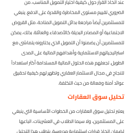
عند اتخاذ القرار حول كيفية اختيار التمويل المناسب، من
الضروري تقييم مستوى المخاطرة والقدرة على الدفع. ينبغي
للمستثمرين أيضاً مراجعة بدائل التمويل المتاحة، مثل القروض
الاجتماعية أو المصادر البديلة كالأصدقاء والعائلة. بذلك، يمكن
للمستثمرين أن يضمنوا أن التمويل الذي يختارونه يتماشى مع
استراتيجياتهم الاستثمارية وأهدافهم المالية على المدى
الطويل. تجعلهم هذه الحلول المالية المستدامة أكثر استعداداً
للنجاح في مجال الاستثمار العقاري وتظهر لهم كيفية تحقيق
عوائد آمنة وفعالة من حيث التكلفة.
تحليل سوق العقارات
يعتبر تحليل سوق العقارات من الخطوات الأساسية التي ينبغي
على المستثمرين، ولا سيما الطلاب في العشرينات، اتباعها
لضمان اتخاذ قرارات استثمارية مدروسة. يتطلب هذا التحليل