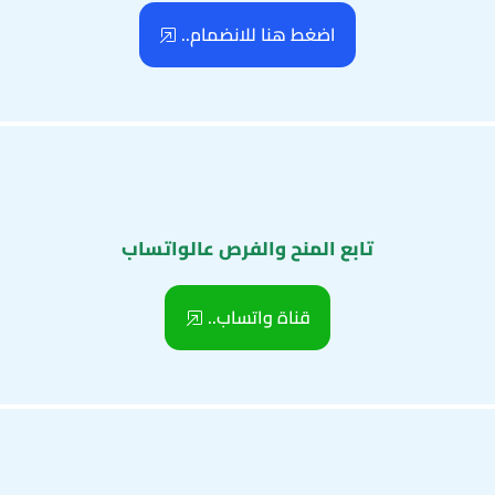
اضغط هنا للانضمام..
تابع المنح والفرص عالواتساب
قناة واتساب..