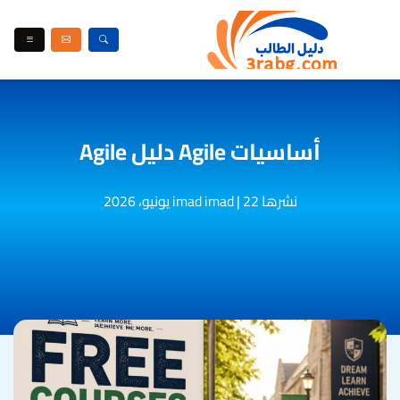
أساسيات Agile دليل Agile
نشرها imad imad
22 يونيو، 2026
|