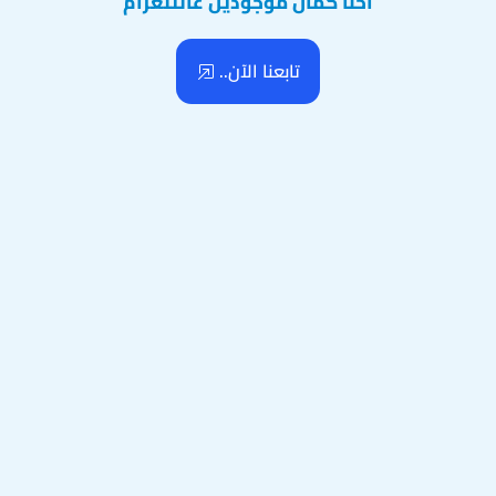
احنا كمان موجودين عالتلغرام
تابعنا الآن..