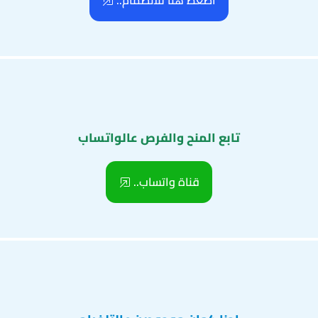
اضغط هنا للانضمام..
تابع المنح والفرص عالواتساب
قناة واتساب..