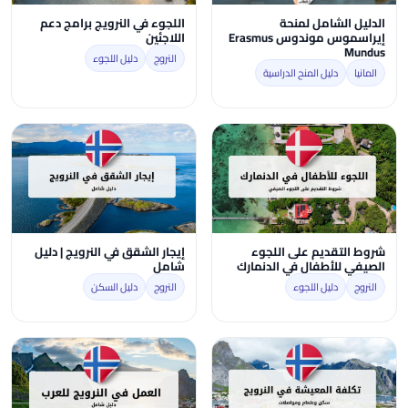
الدليل الشامل لمنحة
اللجوء في النرويج برامج دعم
إيراسموس موندوس Erasmus
اللاجئين
Mundus
النروج
دليل اللجوء
المانيا
دليل المنح الدراسية
شروط التقديم على اللجوء
إيجار الشقق في النرويج | دليل
الصيفي للأطفال في الدنمارك
شامل
النروج
دليل اللجوء
النروج
دليل السكن