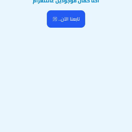
احنا كمان موجودين عالتلغرام
تابعنا الآن..