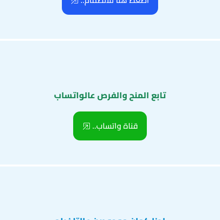
اضغط هنا للانضمام..
تابع المنح والفرص عالواتساب
قناة واتساب..