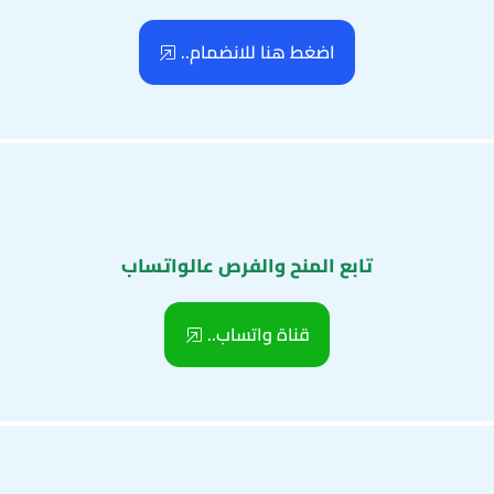
اضغط هنا للانضمام..
تابع المنح والفرص عالواتساب
قناة واتساب..