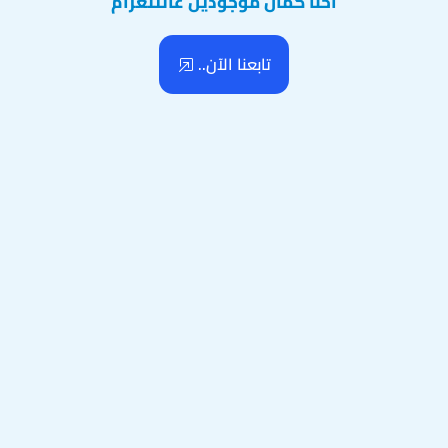
احنا كمان موجودين عالتلغرام
تابعنا الآن..