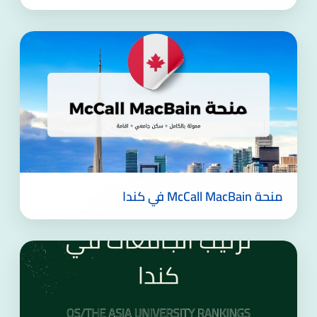
منحة McCall MacBain في كندا