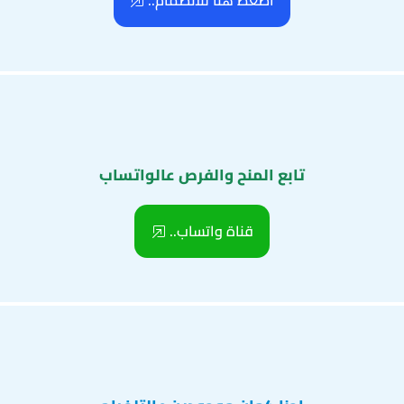
اضغط هنا للانضمام..
تابع المنح والفرص عالواتساب
قناة واتساب..