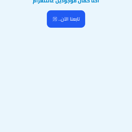
احنا كمان موجودين عالتلغرام
تابعنا الآن..