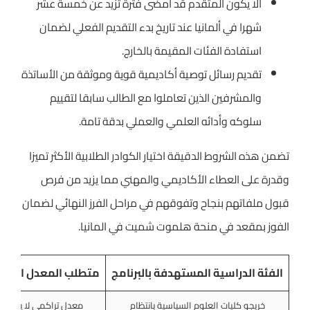
ألا يكون المتقدم قد أمضى فترة تزيد عن خمسة عشر
شهرا في ألمانيا عند تاريخ بدء التقديم الفعلي لضمان
استفادة الفئات المقيمة بالخارج.
تقديم رسائل توصية أكاديمية قوية وموثقة من الأساتذة
والمشرفين الذين تعاملوا مع الطالب سابقا لتقييم
سلوكه وأدائه العلمي والعملي بدقة تامة.
تضمن هذه الشروط الدقيقة اختيار الكوادر الطلابية الأكثر تميزا
وقدرة على العطاء الأكاديمي والمهني مما يزيد من فرص
قبول ملفاتهم بنجاح وتفوقهم في مراحل الفرز النهائي لضمان
الفوز بمقعد في منحة هلموت شميت في المانيا.
الفئة الدراسية المستهدفة بالبرنامج
متطلب المعدل الدرا
خريجو كليات العلوم السياسية بانتظام
معدل تراكمي لا يقل عن