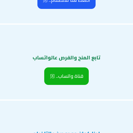
اضغط هنا للانضمام..
تابع المنح والفرص عالواتساب
قناة واتساب..