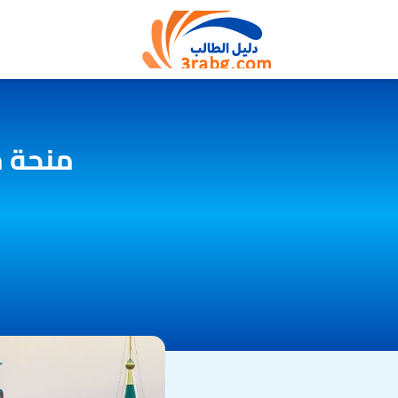
منحة م