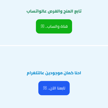
تابع المنح والفرص عالواتساب
قناة واتساب..
احنا كمان موجودين عالتلغرام
تابعنا الآن..