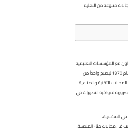
الات متنوعة من التعليم
اون مع المؤسسات التعليمية
المحلية بهدف تعزيز التبادل الثقافي وتوفير فرص تعليمية عالية الجودة للطلاب الدوليين. تأسس المركز عام 1970 ليصبح واحداً من
مجالات التقنية والصناعية.
ضرورية لمواكبة التطورات في
ي في المكسيك.
يب في مجالات مثل الهندسة،