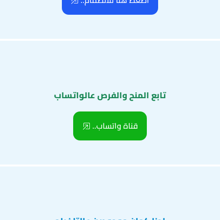
اضغط هنا للانضمام..
تابع المنح والفرص عالواتساب
قناة واتساب..