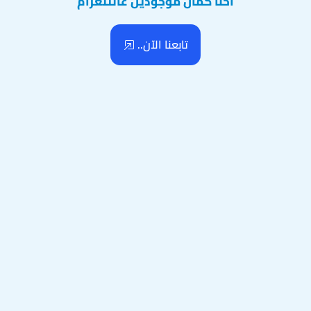
احنا كمان موجودين عالتلغرام
تابعنا الآن..