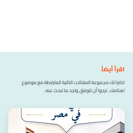
اقرأ أيضاً
اخترنا لك مجموعة المقالات التالية المترابطة مع موضوع
اهتامك.. نرجوا أن تتوفق وتجد ما تبحث عنه..