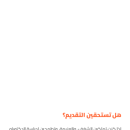
هل تستحقين التقديم؟
إذا كنتِ تملكين الشغف، والعزيمة، وتطمحين لدراسة الدكتوراه