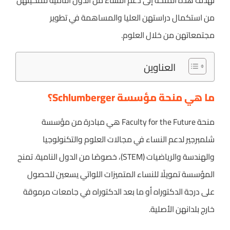
تهدف هذه المنحة إلى دعم النساء من الدول النامية لتمكينهن
من استكمال دراستهن العليا والمساهمة في تطوير
مجتمعاتهن من خلال العلوم.
العناوين
ما هي منحة مؤسسة Schlumberger؟
منحة Faculty for the Future هي مبادرة من مؤسسة
شلمبرجير لدعم النساء في مجالات العلوم والتكنولوجيا
والهندسة والرياضيات (STEM)، خصوصًا من الدول النامية. تمنح
المؤسسة تمويلًا للنساء المتميزات اللواتي يسعين للحصول
على درجة الدكتوراه أو ما بعد الدكتوراه في جامعات مرموقة
خارج بلدانهن الأصلية.