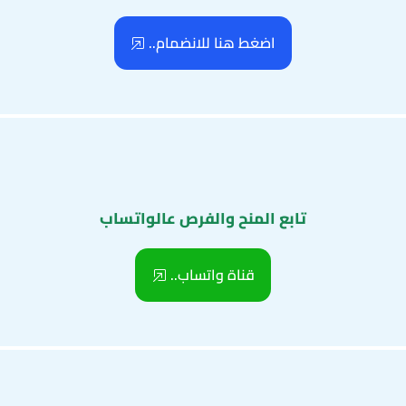
اضغط هنا للانضمام..
تابع المنح والفرص عالواتساب
قناة واتساب..