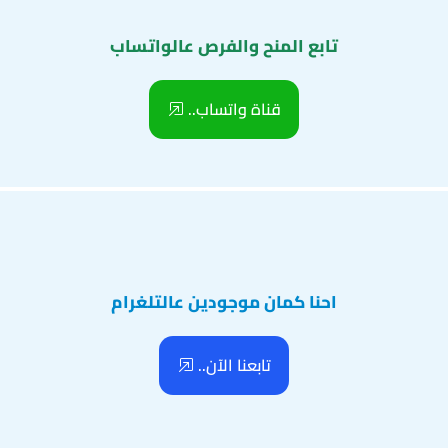
تابع المنح والفرص عالواتساب
قناة واتساب..
احنا كمان موجودين عالتلغرام
تابعنا الآن..