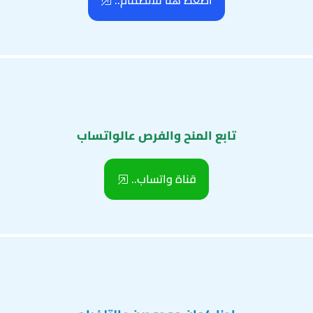
اضغط هنا للانضمام..
تابع المنح والفرص عالواتساب
قناة واتساب..