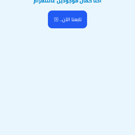
احنا كمان موجودين عالتلغرام
تابعنا الآن..