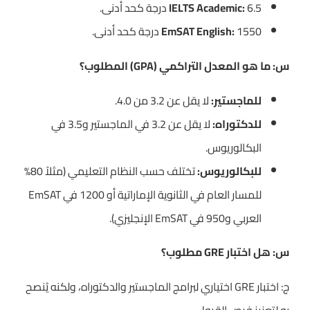
6.5 درجة كحد أدنى.
IELTS Academic:
1550 درجة كحد أدنى.
EmSAT English:
س: ما هو المعدل التراكمي (GPA) المطلوب؟
للماجستير:
لا يقل عن 3.2 من 4.0.
للدكتوراه:
لا يقل عن 3.2 في الماجستير و3.5 في
البكالوريوس.
للبكالوريوس:
تختلف حسب النظام التعليمي (مثلاً 80%
للمسار العام في الثانوية الإماراتية أو 1200 في EmSAT
العربي و950 في EmSAT الإنجليزي).
س: هل اختبار GRE مطلوب؟
ج: اختبار GRE اختياري لبرامج الماجستير والدكتوراه، ولكنه يُنصح