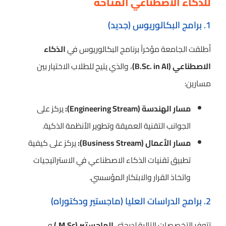
للذكاء الاصطناعي المتاحة
1. برامج البكالوريوس (جديد)
أطلقت الجامعة مؤخراً برنامج البكالوريوس في
الذكاء
الاصطناعي (B.Sc. in AI)
، والذي يتيح للطلاب الاختيار بين
مسارين:
مسار الهندسة (Engineering Stream):
يركز على
الجوانب التقنية العميقة وتطوير الأنظمة الذكية.
مسار الأعمال (Business Stream):
يركز على كيفية
تطبيق تقنيات الذكاء الاصطناعي في الاستراتيجيات
واتخاذ القرار والابتكار المؤسسي.
2. برامج الدراسات العليا (ماجستير ودكتوراه)
تتوفر التخصصات التالية لدرجتي
الماجستير (M.Sc.)
و