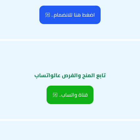
اضغط هنا للانضمام..
تابع المنح والفرص عالواتساب
قناة واتساب..