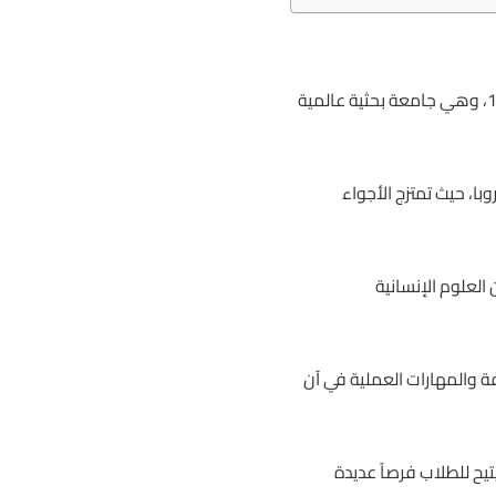
جامعة لوفان KU Leuven تُعتبر واحدة من أعرق الجامعات في أوروبا والعالم. تأسست الجامعة عام 1425، وهي جامعة بحثية عالمية
با، حيث تمتزج الأجواء
لعلوم الإنسانية
ة والمهارات العملية في آن
يح للطلاب فرصاً عديدة