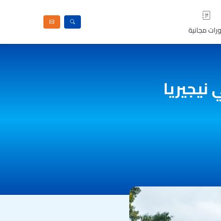
رات مجانية
نيجيريا