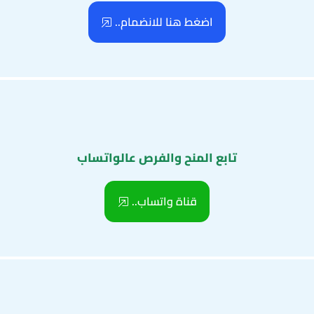
اضغط هنا للانضمام..
تابع المنح والفرص عالواتساب
قناة واتساب..