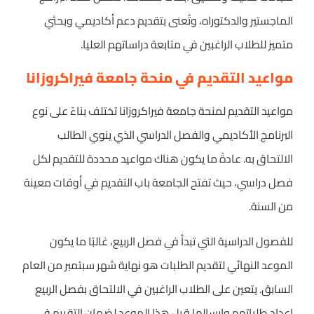
الماجستير والدكتوراه، وتُعنى بتقديم دعم أكاديمي وبحثي
متميز للطلاب الراغبين في متابعة دراساتهم العليا.
مواعيد التقديم في منحة جامعة فيراكروزانا
مواعيد التقديم لمنحة جامعة فيراكروزانا تختلف بناءً على نوع
البرنامج الأكاديمي والفصل الدراسي الذي ينوي الطالب
الالتحاق به. عادةً ما يكون هناك مواعيد محددة للتقديم لكل
فصل دراسي، حيث تفتح الجامعة باب التقديم في أوقات معينة
من السنة.
للفصول الدراسية التي تبدأ في فصل الربيع، غالبًا ما يكون
الموعد النهائي لتقديم الطلبات هو نهاية شهر سبتمبر من العام
السابق. يتعين على الطلاب الراغبين في الالتحاق بفصل الربيع
إعداد طلباتهم وإرسالها قبل هذا الموعد لضمان التقييم في