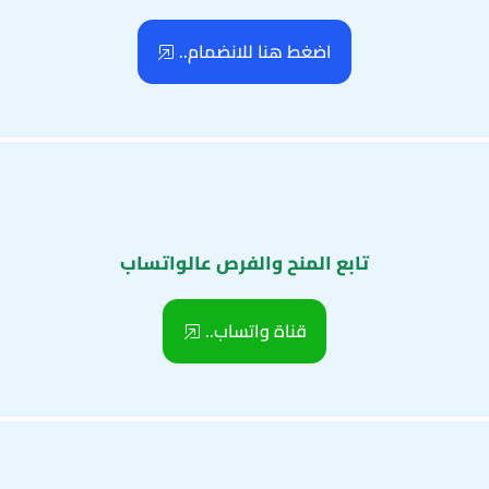
اضغط هنا للانضمام..
تابع المنح والفرص عالواتساب
قناة واتساب..