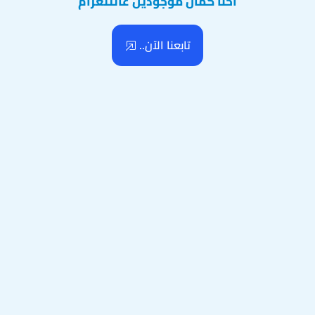
احنا كمان موجودين عالتلغرام
تابعنا الآن..