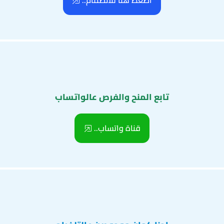
اضغط هنا للانضمام..
تابع المنح والفرص عالواتساب
قناة واتساب..