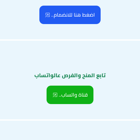
اضغط هنا للانضمام..
تابع المنح والفرص عالواتساب
قناة واتساب..