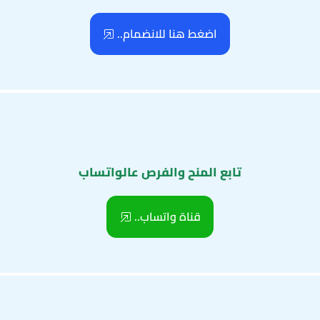
اضغط هنا للانضمام..
تابع المنح والفرص عالواتساب
قناة واتساب..