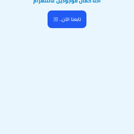
احنا كمان موجودين عالتلغرام
تابعنا الآن..