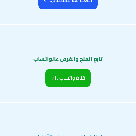
اضغط هنا للانضمام..
تابع المنح والفرص عالواتساب
قناة واتساب..