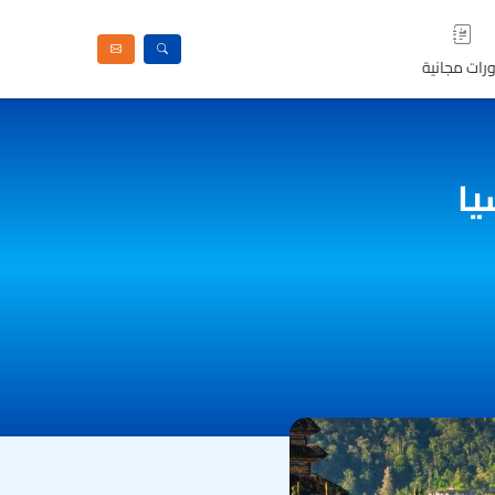
رات مجانية
يا