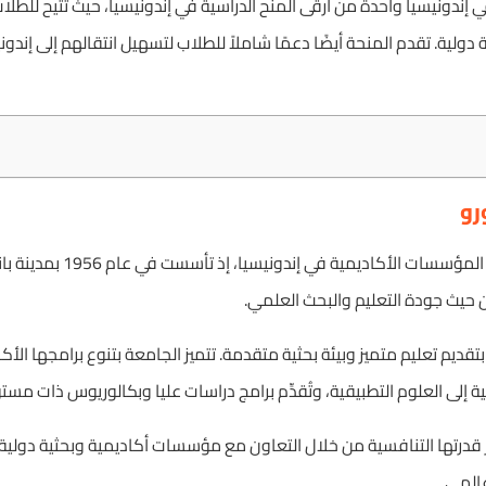
ي إندونيسيا واحدة من أرقى المنح الدراسية في إندونيسيا، حيث تتيح للطل
ة. تقدم المنحة أيضًا دعمًا شاملاً للطلاب لتسهيل انتقالهم إلى إندوني
رو
تعد جامعة ديبو نيغورو من أبرز ا
 حيث جودة التعليم والبحث العلمي.
بتقديم تعليم متميز وبيئة بحثية متقدمة. تتميز الجامعة بتنوع برامجها ال
 إلى العلوم التطبيقية، وتُقدِّم برامج دراسات عليا وبكالوريوس ذات مستو
ز قدرتها التنافسية من خلال التعاون مع مؤسسات أكاديمية وبحثية دولية، 
المي.