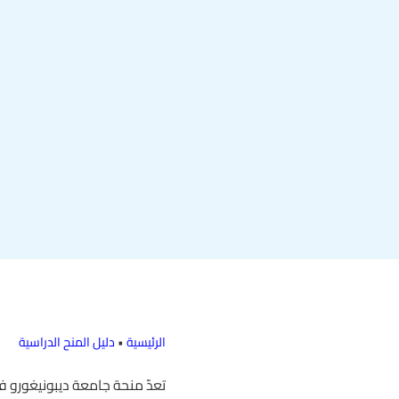
الرئيسية
•
دليل المنح الدراسية
تعدّ منحة جامعة ديبونيغورو ف