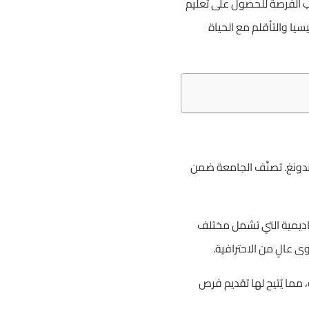
اب الفرصة للحصول على تعليم
سيا والتأقلم مع الحياة
لمؤسسات الأكاديمية في إندونيسيا، إذ تأسست في عام 1956 بمدينة باندونغ. تصنَّف الجامعة ضمن
أكاديمية التي تشمل مختلف
ى عالٍ من الاحترافية.
مما يُتيح لها تقديم فرص