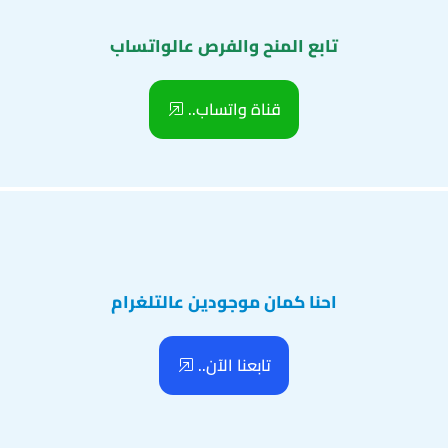
تابع المنح والفرص عالواتساب
قناة واتساب..
احنا كمان موجودين عالتلغرام
تابعنا الآن..