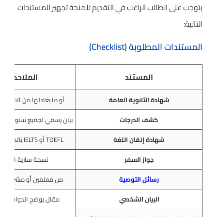
يتوجب على الطالب الراغب في التقديم للمنحة تجهيز المستندات
التالية:
المستندات المطلوبة (Checklist)
المستند
الملاحظات
شهادة الثانوية العامة
أو ما يعادلها من الشهادا
كشف الدرجات
بيان رسمي لجميع سنوات المرح
شهادة إتقان اللغة
TOEFL أو IELTS بالدرجات المطلوبة
جواز السفر
نسخة سارية المفع
رسائل التوصية
من معلمين أو مشرفين أك
البيان الشخصي
مقال يوضح الدوافع وا