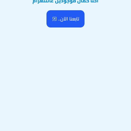
احنا كمان موجودين عالتلغرام
تابعنا الآن..