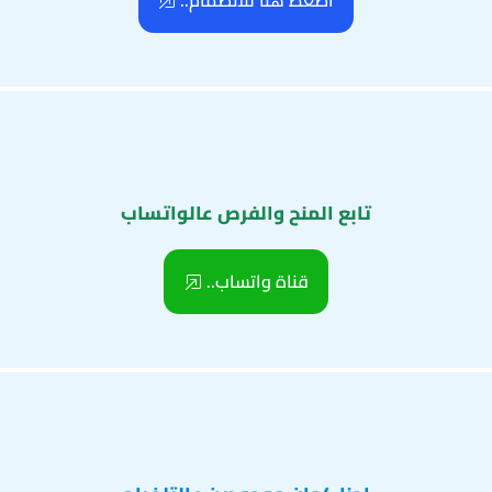
اضغط هنا للانضمام..
تابع المنح والفرص عالواتساب
قناة واتساب..