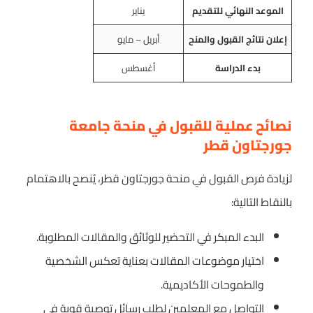
الموعد النهائي للتقديم
يناير
إعلان نتائج القبول والمنح
أبريل – مايو
بدء الدراسة
أغسطس
نصائح عملية للقبول في منحة جامعة
جورجتاون قطر
لزيادة فرص القبول في منحة جورجتاون قطر، يُنصح بالاهتمام
بالنقاط التالية:
البدء المبكر في التحضير للوثائق والمقالات المطلوبة.
اختيار موضوعات المقالات بعناية تعكس الشخصية
والطموحات الأكاديمية.
التواصل مع المعلمين لطلب رسائل توصية قوية في