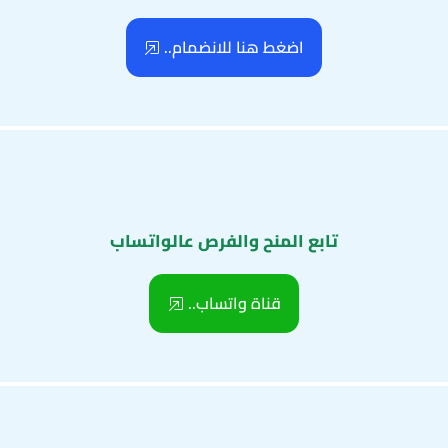
اضغط هنا للانضمام..
تابع المنح والفرص عالواتساب
قناة واتساب..