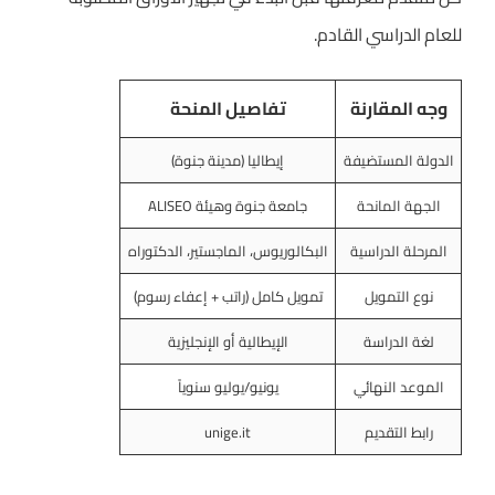
للعام الدراسي القادم.
وجه المقارنة
تفاصيل المنحة
الدولة المستضيفة
إيطاليا (مدينة جنوة)
الجهة المانحة
جامعة جنوة وهيئة ALISEO
المرحلة الدراسية
البكالوريوس، الماجستير، الدكتوراه
نوع التمويل
تمويل كامل (راتب + إعفاء رسوم)
لغة الدراسة
الإيطالية أو الإنجليزية
الموعد النهائي
يونيو/يوليو سنوياً
رابط التقديم
unige.it