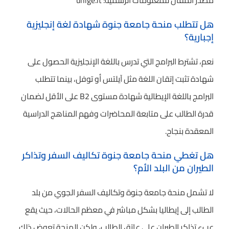
مصدر المقال للمعلومات الرسمية: unige.it
هل تتطلب منحة جامعة جنوة شهادة لغة إنجليزية
إجبارية؟
نعم، تشترط البرامج التي تدرس باللغة الإنجليزية الحصول على
شهادة تثبت إتقان اللغة مثل آيلتس أو توفل، بينما تتطلب
البرامج باللغة الإيطالية شهادة مستوى B2 على الأقل لضمان
قدرة الطالب على متابعة المحاضرات وفهم المناهج الدراسية
المعقدة بنجاح.
هل تغطي منحة جامعة جنوة تكاليف السفر وتذاكر
الطيران من البلد الأم؟
لا تشمل منحة جامعة جنوة وتكاليف السفر الجوي من بلد
الطالب إلى إيطاليا بشكل مباشر في معظم الحالات، حيث يقع
عبء تذاكر الطيران على عاتق الطالب، ولكن المنحة تعوض ذلك