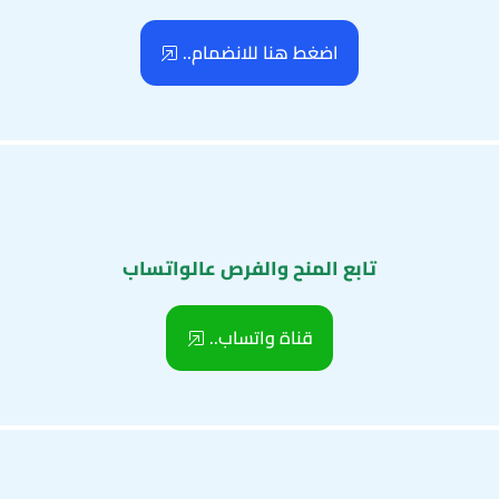
اضغط هنا للانضمام..
تابع المنح والفرص عالواتساب
قناة واتساب..