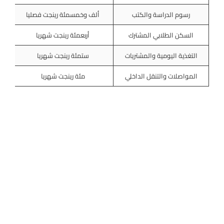
رسوم الدراسة والكتب
ألف وخمسمئة رينجت فصليا
السكن الطلابي المشترك
أربعمئة رينجت شهريا
مئة
التغذية اليومية والمشتريات
ستمئة رينجت شهريا
مئ
المواصلات والتنقل الداخلي
مئة رينجت شهريا
مغط