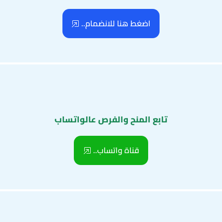
اضغط هنا للانضمام..
تابع المنح والفرص عالواتساب
قناة واتساب..