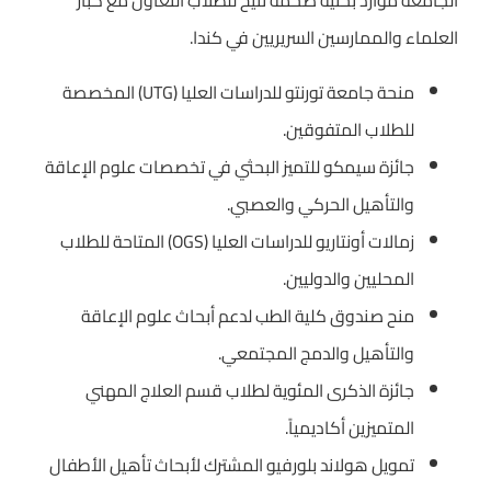
الجامعة موارد بحثية ضخمة تتيح للطلاب التعاون مع كبار
العلماء والممارسين السريريين في كندا.
منحة جامعة تورنتو للدراسات العليا (UTG) المخصصة
للطلاب المتفوقين.
جائزة سيمكو للتميز البحثي في تخصصات علوم الإعاقة
والتأهيل الحركي والعصبي.
زمالات أونتاريو للدراسات العليا (OGS) المتاحة للطلاب
المحليين والدوليين.
منح صندوق كلية الطب لدعم أبحاث علوم الإعاقة
والتأهيل والدمج المجتمعي.
جائزة الذكرى المئوية لطلاب قسم العلاج المهني
المتميزين أكاديمياً.
تمويل هولاند بلورفيو المشترك لأبحاث تأهيل الأطفال