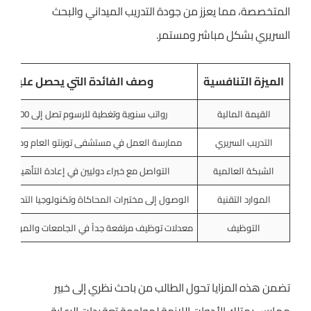
المتخصصة، مما يعزز من جودة التدريب الميداني والبحث
السريري بشكل مباشر ومستمر.
الميزة التنافسية
وصف الفائدة التي يحصل عليها ا
القيمة المالية
رواتب سنوية وتغطية للرسوم تصل إلى 30,000 دولار كندي.
التدريب السريري
ممارسة العمل في مستشفى تورنتو العام ومركز “هول
الشبكة العالمية
التواصل مع خبراء دوليين في إعادة التأهيل والع
الموارد التقنية
الوصول إلى مختبرات المحاكاة وتكنولوجيا التصوير ا
التوظيف
معدلات توظيف مرتفعة جداً في الجامعات والمؤسسات
تضمن هذه المزايا تحول الطالب من باحث نظري إلى خبير