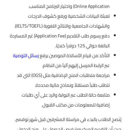
Online Application) واختيار البرنامج المناسب.
تعبئة البيانات الشخصية ورفع كشوف الدرجات
والشهادات الجامعية والنتائج اللغوية (IELTS/TOEFL).
دفع رسوم طلب التقديم (Application Fee) غير المستردة
البالغة حوالي 125 دولاراً كنديًا.
التأكد من قيام الأساتذة الموصين برفع
رسائل التوصية
عبر الرابط المرسل إليهم آلياً من النظام.
مراجعة متطلبات المنح الإضافية مثل (OGS) التي قد
تتطلب طلباً مستقلاً ونماذج مالية محددة.
متابعة حالة الطلب عبر البوابة والرد على أي طلبات
إضافية للمعلومات من مكتب القبول.
يُنصح الطلاب بالبدء في مراسلة المشرفين قبل شهر نوفمبر،
حيث أن التقديم المبكر يعزز فرص الحصول على منح الدخول