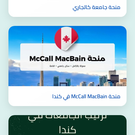
منحة جامعة كالجاري
منحة McCall MacBain في كندا