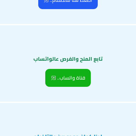
اضغط هنا للانضمام..
تابع المنح والفرص عالواتساب
قناة واتساب..