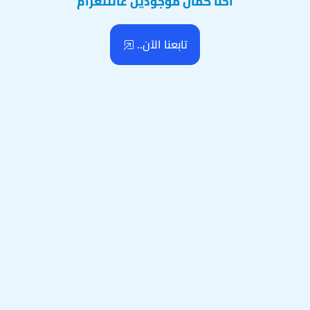
احنا كمان موجودين عالتلغرام
تابعنا الآن..