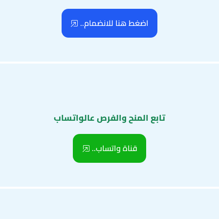
اضغط هنا للانضمام..
تابع المنح والفرص عالواتساب
قناة واتساب..