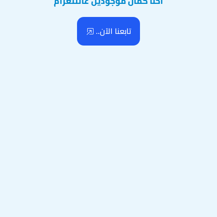
احنا كمان موجودين عالتلغرام
تابعنا الآن..