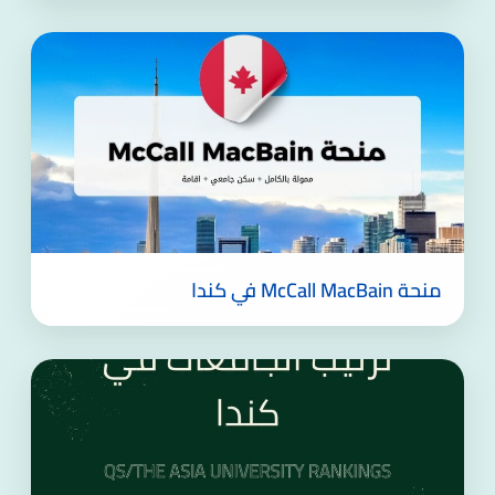
منحة McCall MacBain في كندا