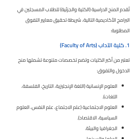
تُقدم المنح الدراسية (الكلية والجزئية) للطلاب المسجلين في
البرامج الأكاديمية التالية، شريطة تحقيق معايير التفوق
المطلوبة:
1. كلية الآداب (Faculty of Arts)
تعتبر من أكبر الكليات وتضم تخصصات متنوعة تشملها منح
الدخول والتفوق:
العلوم الإنسانية (اللغة الإنجليزية، التاريخ، الفلسفة،
اللغات).
العلوم الاجتماعية (علم الاجتماع، علم النفس، العلوم
السياسية، الاقتصاد).
الجغرافيا والبيئة.
الدراما والسينما.