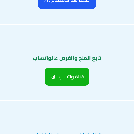
اضغط هنا للانضمام..
تابع المنح والفرص عالواتساب
قناة واتساب..