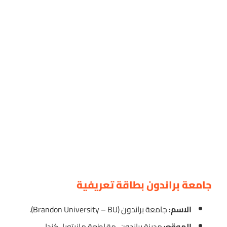
جامعة براندون بطاقة تعريفية
الاسم:
جامعة براندون (Brandon University – BU).
الموقع:
مدينة براندون، مقاطعة مانيتوبا، كندا.