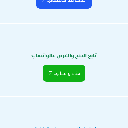
اضغط هنا للانضمام..
تابع المنح والفرص عالواتساب
قناة واتساب..