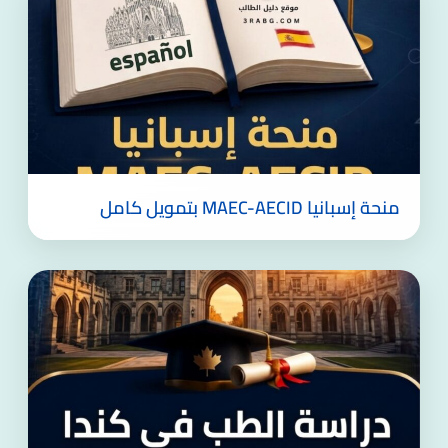
منحة إسبانيا MAEC-AECID بتمويل كامل