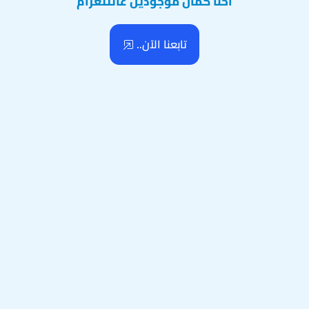
احنا كمان موجودين عالتلغرام
تابعنا الآن..