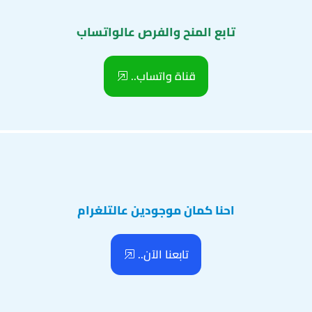
تابع المنح والفرص عالواتساب
قناة واتساب..
احنا كمان موجودين عالتلغرام
تابعنا الآن..