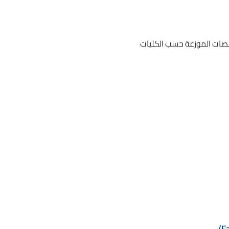
 70 قسماً ومركزاً بحثياً. إليك التخصصات الموزعة حسب الكليات