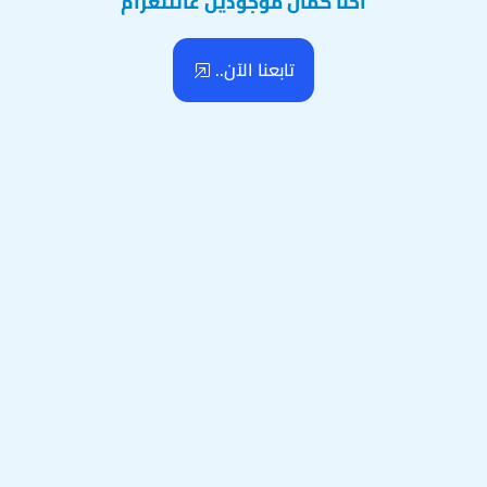
احنا كمان موجودين عالتلغرام
تابعنا الآن..