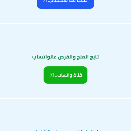
اضغط هنا للانضمام..
تابع المنح والفرص عالواتساب
قناة واتساب..