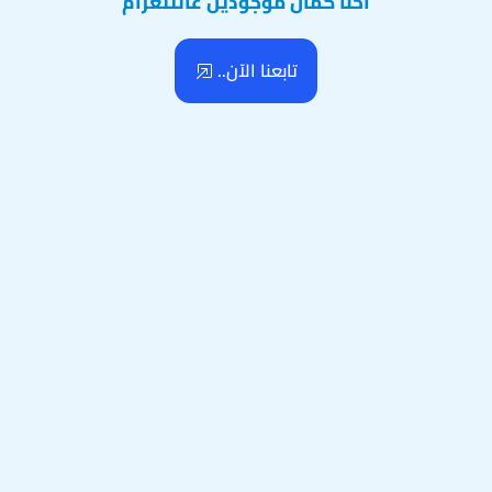
احنا كمان موجودين عالتلغرام
تابعنا الآن..