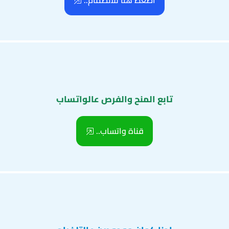
اضغط هنا للانضمام..
تابع المنح والفرص عالواتساب
قناة واتساب..