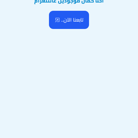
احنا كمان موجودين عالتلغرام
تابعنا الآن..