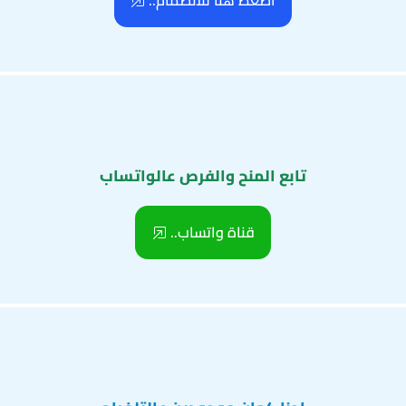
اضغط هنا للانضمام..
تابع المنح والفرص عالواتساب
قناة واتساب..