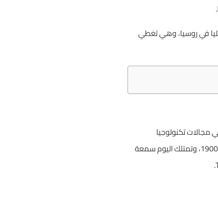
عليا في روسيا، وهي تغطي
ي مجالات تكنولوجيا
المعلومات، والذكاء الاصطناعي، والهندسة، والفيزياء، والرياضيات التطبيقية. تأسست الجامعة في عام 1900، وتمتلك اليوم سمعة