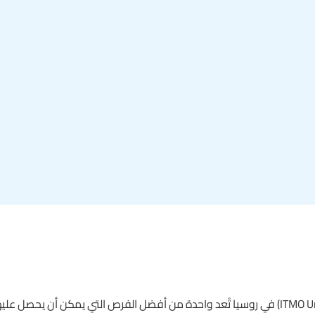
منحة جامعة آيتيمو (ITMO University) في روسيا تُعد واحدة من أفضل الفرص التي يمكن أن