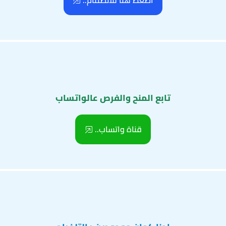
اضغط هنا للانضمام..
تابع المنح والفرص عالواتساب
قناة واتساب..