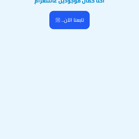
احنا كمان موجودين عالتلغرام
تابعنا الآن..